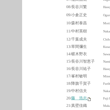
08/長谷川繁
Hase
09/小倉正史
Ogur
10/森村泰昌
Mori
11/中村英樹
Naka
12/千葉成夫
Chib
13/草間彌生
Kusa
14/椹木野衣
Sawa
15/長谷川智恵子
Nami
16/長谷川祐子
Hase
17/峯村敏明
Mine
18/降旗千賀子
Furi
19/中村信夫
Naka
20/
藤 浩志
Fuji 
21/真壁佳織
Maka