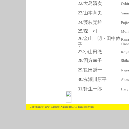
22/大島清次
Oshi
23/山本育夫
Yama
24/藤枝晃雄
Fuji
25/森 司
Mori
26/金山 明・田中敦
Kana
/Tan
子
27/小山田徹
Koya
28/四方幸子
Shik
29/長田謙一
Naga
30
/赤瀬川原平
Akas
31/針生一郎
Haryu
Copyright© 2004 Masato Nakamura. All right reserved