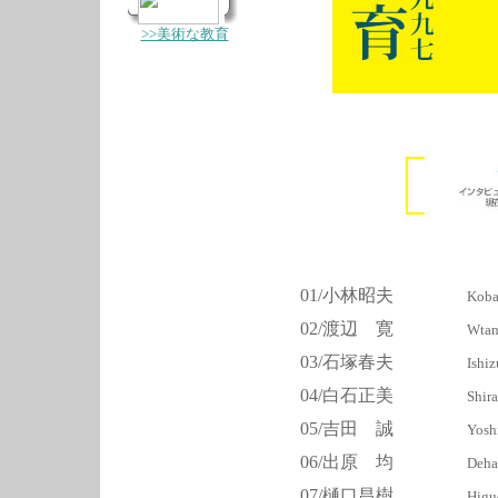
>>美術な教育
01/小林昭夫
Koba
02/渡辺 寛
Wtan
03/石塚春夫
Ishi
04/白石正美
Shir
05/吉田 誠
Yosh
06/出原 均
Deha
07/樋口昌樹
Higu