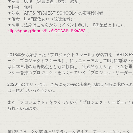
▼定員：80名（定員に達し次第、締切）
▼料金：無料
▼対象：ARTS PROJECT SCHOOLへの応募検討者
▼備考：LIVE配信あり（視聴無料）
▼お申し込みはこちらから（イベント参加、LIVE配信ともに）
https://goo.gl/forms/FIzAlQC6APuPKsA83
2016年から始まった「プロジェクトスクール」が名前を「ARTS PRO
ーツ・プロジェクトスクール）」にリニューアルして9月に開講い
は日本各地の連携拠点とともに協働し、実践的なカリキュラムを通
ラシーを持つプロジェクトをつくっていく「プロジェクトリーダー
2020年のオリ・パラ、さらにその先の未来を見据えた時に求めら
は一体どういったものか。
また「プロジェクト」をつくっていく「プロジェクトリーダー」と
られているのか。
第1部では、文化芸術のリテラシーを備える「アーツ・プロジェク