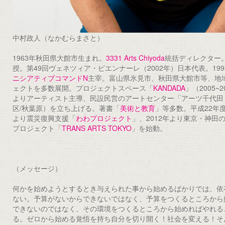
中村政人（なかむらまさと）
1963年秋田県大館市生まれ。
3331 Arts Chiyoda
統括ディレクター
授。第49回ヴェネツィア・ビエンナーレ（2002年）日本代表。199
ニシアティブコマンドN
主宰。富山県氷見市、秋田県大館市等、地
ェクトを多数展開。プロジェクトスペース「
KANDADA
」（2005~
よりアーティスト主導、民設民営のアートセンター「アーツ千代田 3
区/秋葉原）を立ち上げる。著書「
美術と教育
」等多数。平成22年度
より震災復興支援「
わわプロジェクト
」、2012年より東京・神田
プロジェクト「
TRANS ARTS TOKYO
」を始動。
（メッセージ）
何かを始めようとするとき与えられた事から始めるばかりでは、依
ない。予算がないからできないではなく、予算をつくるところから
できないのではなく、その環境をつくるところから始めればやれる
る。ゼロから始める覚悟を持ち自分を切り開く！社会を変える！そ