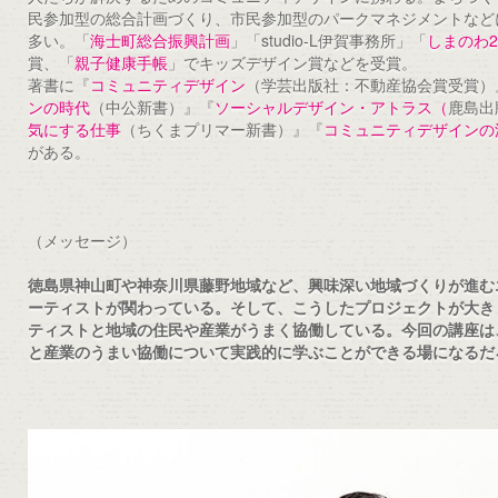
民参加型の総合計画づくり、市民参加型のパークマネジメントなど
多い。「
海士町総合振興計画
」「studio-L伊賀事務所」「
しまのわ2
賞、「
親子健康手帳
」でキッズデザイン賞などを受賞。
著書に『
コミュニティデザイン
（学芸出版社：不動産協会賞受賞）
ンの時代
（中公新書）』『
ソーシャルデザイン・アトラス（
鹿島出
気にする仕事
（ちくまプリマー新書）』『
コミュニティデザインの
がある。
（メッセージ）
徳島県神山町や神奈川県藤野地域など、興味深い地域づくりが進む
ーティストが関わっている。そして、こうしたプロジェクトが大き
ティストと地域の住民や産業がうまく協働している。今回の講座は
と産業のうまい協働について実践的に学ぶことができる場になるだ