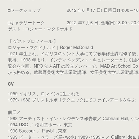
□ワークショップ 2012 年6 月17 日( 日曜日)14:00～16:
□ギャラリートーク 2012 年7 月6 日( 金曜日)18:00～20:0
ゲスト：ロジャー・マクドナルド
【 ゲストプロフィール 】
ロジャー・マクドナルド｜Roger McDonald
1971 年生まれ。イギリスのケント大学にて宗教学修士課程修了後
取得。1998 年より、インディペンデント・キュレーターとして国
覧会を企画。NPO 法人AIT の設立メンバーで、MAD Art School 
から務める。武蔵野美術大学非常勤講師、女子美術大学非常勤講師
CV
1959 イギリス、ロンドンに生まれる
1979- 1982 ブリストルポリテクニックにてファインアートを学ぶ
個展／
1988 アーティスト・イン・レジデンス報告展／ Cobham Hall, ケ
1994 USO ／ 松明堂ホール, 東京
1996 Succour ／ Playbill, 東京
1999 ピーター・ベラーズ展- works 1989 -1999 – ／ Gallery Idea,