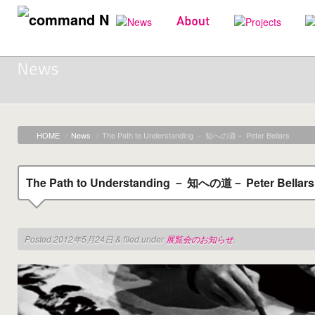
News
HOME
/
News
/
The Path to Understanding － 知への道－ Peter Bellars
The Path to Understanding － 知への道－ Peter Bellars
Posted
2012年5月24日
&
filed under
展覧会のお知らせ
.