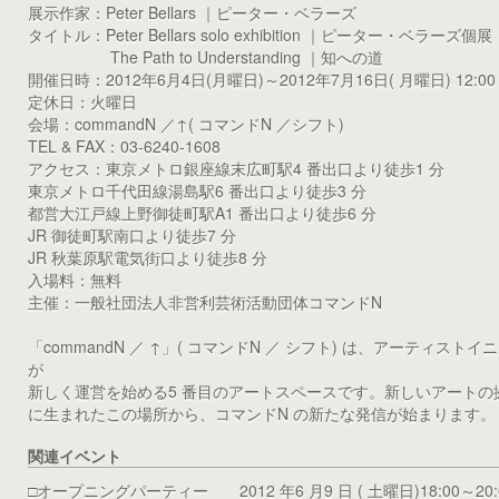
展示作家：Peter Bellars ｜ピーター・ベラーズ
タイトル：Peter Bellars solo exhibition ｜ピーター・ベラーズ個展
The Path to Understanding ｜知への道
開催日時：2012年6月4日(月曜日)～2012年7月16日( 月曜日) 12:00～
定休日：火曜日
会場：commandN ／↑( コマンドN ／シフト)
TEL & FAX：03-6240-1608
アクセス：東京メトロ銀座線末広町駅4 番出口より徒歩1 分
東京メトロ千代田線湯島駅6 番出口より徒歩3 分
都営大江戸線上野御徒町駅A1 番出口より徒歩6 分
JR 御徒町駅南口より徒歩7 分
JR 秋葉原駅電気街口より徒歩8 分
入場料：無料
主催：一般社団法人非営利芸術活動団体コマンドN
「commandN ／ ↑」( コマンドN ／ シフト) は、アーティスト
が
新しく運営を始める5 番目のアートスペースです。新しいアートの拠点、33
に生まれたこの場所から、コマンドN の新たな発信が始まります。
関連イベント
□オープニングパーティー 2012 年6 月9 日 ( 土曜日)18:00～20: