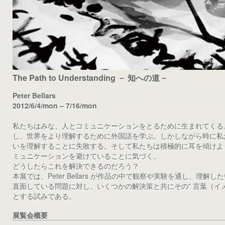
The Path to Understanding － 知への道－
Peter Bellars
2012/6/4/mon – 7/16/mon
私たちはみな、人とコミュニケーションをとるために生まれてくる
し、世界をより理解するために外国語を学ぶ。しかしながら時に私
いを理解することに失敗する。そして私たちは積極的に耳を傾けよ
ミュニケーションを避けていることに気づく。
どうしたらこれを解決できるのだろう？
本展では、Peter Bellars が作品の中で観察や実験を通し、理解
直面している問題に対し、いくつかの解決策と共にその” 言葉（イメ
とする試みである。
展覧会概要